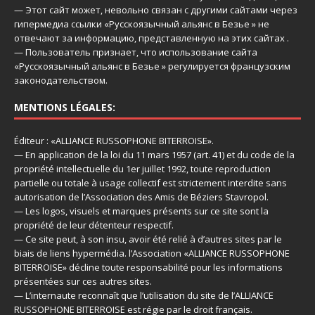
— Этот сайт может, невольно связан с другими сайтами через
гипермедиа ссылки «Русскоязычный альянс в Безье » не
отвечают за информацию, представленную на этих сайтах .
— Пользователь признает, что использование сайта
«Русскоязычный альянс в Безье » регулируется французским
законодательством.
MENTIONS LÉGALES:
Éditeur : «ALLIANCE RUSSOPHONE BITERROISE».
— En application de la loi du 11 mars 1957 (art. 41) et du code de la
propriété intellectuelle du 1er juillet 1992, toute reproduction
partielle ou totale à usage collectif est strictement interdite sans
autorisation de l’Association des Amis de Béziers Stavropol.
— Les logos, visuels et marques présents sur ce site sont la
propriété de leur détenteur respectif.
— Ce site peut, à son insu, avoir été relié à d’autres sites par le
biais de liens hypermédia. l’Association «ALLIANCE RUSSOPHONE
BITERROISE» décline toute responsabilité pour les informations
présentées sur ces autres sites.
— L’internaute reconnaît que l’utilisation du site de l’ALLIANCE
RUSSOPHONE BITERROISE est régie par le droit français.