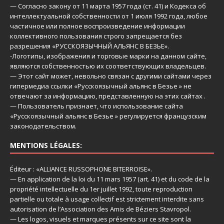
— Согласно закону от 11 марта 1957 года (ст. 41) и Кодекса об
интеллектуальной собственности от 1 июля 1992 года, любое
частичное или полное воспроизведение информации
коллективного пользования строго запрещается без
разрешения «РУССКОЯЗЫЧНЫЙ АЛЬЯНС В БЕЗЬЕ».
-Логотипы, изображения и торговые марки на данном сайте,
являются собственностью их соответствующих владельцев.
— Этот сайт может, невольно связан с другими сайтами через
гипермедиа ссылки «Русскоязычный альянс в Безье » не
отвечают за информацию, представленную на этих сайтах .
— Пользователь признает, что использование сайта
«Русскоязычный альянс в Безье » регулируется французским
законодательством.
MENTIONS LÉGALES:
Éditeur : «ALLIANCE RUSSOPHONE BITERROISE».
— En application de la loi du 11 mars 1957 (art. 41) et du code de la
propriété intellectuelle du 1er juillet 1992, toute reproduction
partielle ou totale à usage collectif est strictement interdite sans
autorisation de l’Association des Amis de Béziers Stavropol.
— Les logos, visuels et marques présents sur ce site sont la