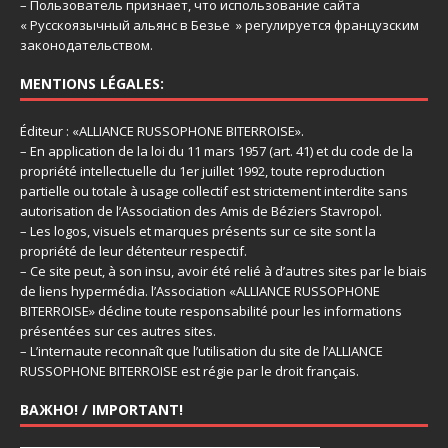
– Пользователь признает, что использование сайта
« Русскоязычный альянс в Безье » регулируется французским
законодательством.
MENTIONS LÉGALES:
Éditeur : «ALLIANCE RUSSOPHONE BITERROISE».
– En application de la loi du 11 mars 1957 (art. 41) et du code de la
propriété intellectuelle du 1er juillet 1992, toute reproduction
partielle ou totale à usage collectif est strictement interdite sans
autorisation de l’Association des Amis de Béziers Stavropol.
– Les logos, visuels et marques présents sur ce site sont la
propriété de leur détenteur respectif.
– Ce site peut, à son insu, avoir été relié à d’autres sites par le biais
de liens hypermédia. l’Association «ALLIANCE RUSSOPHONE
BITERROISE» décline toute responsabilité pour les informations
présentées sur ces autres sites.
– L’internaute reconnaît que l’utilisation du site de l’ALLIANCE
RUSSOPHONE BITERROISE est régie par le droit français.
ВАЖНО! / IMPORTANT!