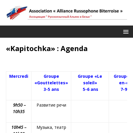
«Kapitochka» : Agenda
Mercredi
Groupe
Groupe «Le
Groupe «
«Gouttelettes»
soleil»
en-cie
3-5 ans
5-6 ans
7-9 a
9h
50 –
Развитие речи
10h
35
10h
45 –
Музыка, театр