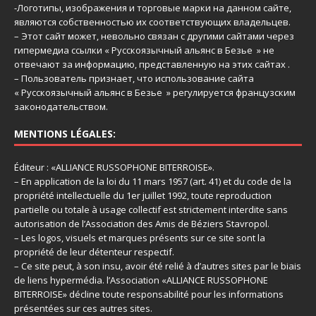
-Логотипы, изображения и торговые марки на данном сайте,
являются собственностью их соответствующих владельцев.
– Этот сайт может, невольно связан с другими сайтами через
гипермедиа ссылки « Русскоязычный альянс в Безье » не
отвечают за информацию, представленную на этих сайтах .
– Пользователь признает, что использование сайта
« Русскоязычный альянс в Безье » регулируется французским
законодательством.
MENTIONS LÉGALES:
Éditeur : «ALLIANCE RUSSOPHONE BITERROISE».
– En application de la loi du 11 mars 1957 (art. 41) et du code de la
propriété intellectuelle du 1er juillet 1992, toute reproduction
partielle ou totale à usage collectif est strictement interdite sans
autorisation de l’Association des Amis de Béziers Stavropol.
– Les logos, visuels et marques présents sur ce site sont la
propriété de leur détenteur respectif.
– Ce site peut, à son insu, avoir été relié à d’autres sites par le biais
de liens hypermédia. l’Association «ALLIANCE RUSSOPHONE
BITERROISE» décline toute responsabilité pour les informations
présentées sur ces autres sites.