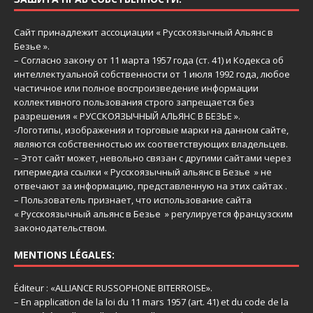
Сайт принадлежит ассоциации « Русскоязычный Aльянс в
Безье ».
– Согласно закону от 11 марта 1957 года (ст. 41) и Кодекса об
интеллектуальной собственности от 1 июля 1992 года, любое
частичное или полное воспроизведение информации
коллективного пользования строго запрещается без
разрешения « РУССКОЯЗЫЧНЫЙ АЛЬЯНС В БЕЗЬЕ ».
-Логотипы, изображения и торговые марки на данном сайте,
являются собственностью их соответствующих владельцев.
– Этот сайт может, невольно связан с другими сайтами через
гипермедиа ссылки « Русскоязычный альянс в Безье » не
отвечают за информацию, представленную на этих сайтах .
– Пользователь признает, что использование сайта
« Русскоязычный альянс в Безье » регулируется французским
законодательством.
MENTIONS LÉGALES:
Éditeur : «ALLIANCE RUSSOPHONE BITERROISE».
– En application de la loi du 11 mars 1957 (art. 41) et du code de la