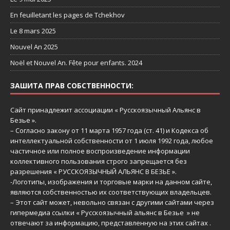
En feuilletant les pages de Tchekhov
Le 8 mars 2025
Nouvel An 2025
Noël et Nouvel An. Fête pour enfants. 2024
ЗАШИТА ПРАВ СОБСТВЕННОСТИ:
Сайт принадлежит ассоциации « Русскоязычный Aльянс в
Безье ».
– Согласно закону от 11 марта 1957 года (ст. 41) и Кодекса об
интеллектуальной собственности от 1 июля 1992 года, любое
частичное или полное воспроизведение информации
коллективного пользования строго запрещается без
разрешения « РУССКОЯЗЫЧНЫЙ АЛЬЯНС В БЕЗЬЕ ».
-Логотипы, изображения и торговые марки на данном сайте,
являются собственностью их соответствующих владельцев.
– Этот сайт может, невольно связан с другими сайтами через
гипермедиа ссылки « Русскоязычный альянс в Безье » не
отвечают за информацию, представленную на этих сайтах .