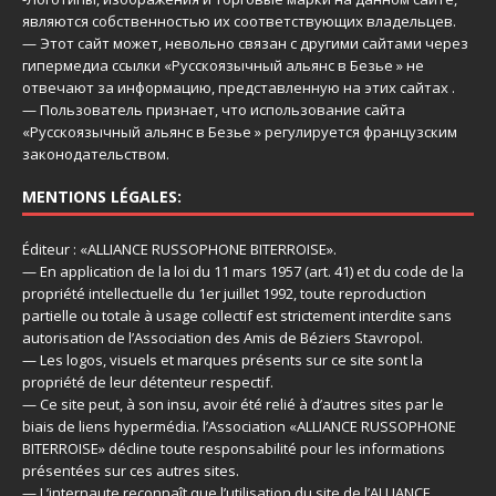
являются собственностью их соответствующих владельцев.
— Этот сайт может, невольно связан с другими сайтами через
гипермедиа ссылки «Русскоязычный альянс в Безье » не
отвечают за информацию, представленную на этих сайтах .
— Пользователь признает, что использование сайта
«Русскоязычный альянс в Безье » регулируется французским
законодательством.
MENTIONS LÉGALES:
Éditeur : «ALLIANCE RUSSOPHONE BITERROISE».
— En application de la loi du 11 mars 1957 (art. 41) et du code de la
propriété intellectuelle du 1er juillet 1992, toute reproduction
partielle ou totale à usage collectif est strictement interdite sans
autorisation de l’Association des Amis de Béziers Stavropol.
— Les logos, visuels et marques présents sur ce site sont la
propriété de leur détenteur respectif.
— Ce site peut, à son insu, avoir été relié à d’autres sites par le
biais de liens hypermédia. l’Association «ALLIANCE RUSSOPHONE
BITERROISE» décline toute responsabilité pour les informations
présentées sur ces autres sites.
— L’internaute reconnaît que l’utilisation du site de l’ALLIANCE