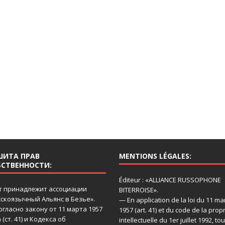
ШИТА ПРАВ
MENTIONS LÉGALES:
БСТВЕННОСТИ:
Éditeur : «ALLIANCE RUSSOPHONE
т принадлежит ассоциации
BITERROISE».
сскоязычный Aльянс в Безье».
— En application de la loi du 11 ma
огласно закону от 11 марта 1957
1957 (art. 41) et du code de la prop
 (ст. 41) и Кодекса об
intellectuelle du 1er juillet 1992, to