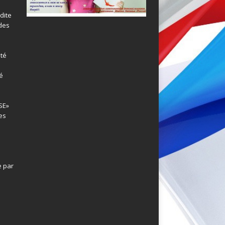
dite
 des
été
é
e
SE»
es
 par