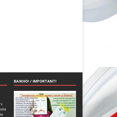
ВАЖНО! / IMPORTANT!
rs
riété
ute