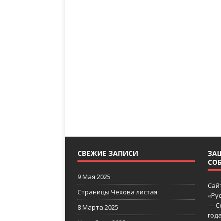
СВЕЖИЕ ЗАПИСИ
ЗА
СО
9 Мая 2025
Сай
Страницы Чехова листая
«Ру
— С
8 Марта 2025
года