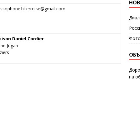
НО
russophone.biterroise@gmail.com
Диало
Росс
Фото
ison Daniel Cordier
nne Jugan
ziers
ОБЪ
Доро
на о