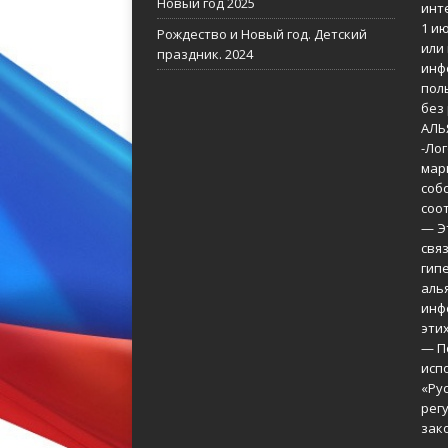
Новый год 2025
инт
1 и
Рождество и Новый год. Детский
или
праздник. 2024
инф
пол
без
АЛЬ
-Ло
мар
соб
соо
— Э
свя
гип
аль
инф
этих
— П
исп
«Ру
рег
зак