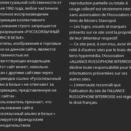
еллектуальной собственности от
reproduction partielle ou totale à
юля 1992 года, любое частичное
usage collectif est strictement inter
 полное воспроизведение
sans autorisation de l’Association
ормации коллективного
Amis de Béziers Stavropol.
ьзования строго запрещается
— Les logos, visuels et marques
 разрешения «РУССКОЯЗЫЧНЫЙ
présents sur ce site sont la propri
ЯНС В БЕЗЬЕ».
de leur détenteur respectif.
готипы, изображения и торговые
— Ce site peut, à son insu, avoir ét
ки на данном сайте, являются
relié à d’autres sites par le biais d
ственностью их
liens hypermédia. l’Association
тветствующих владельцев.
«ALLIANCE RUSSOPHONE BITERROI
тот сайт может, невольно
décline toute responsabilité pour l
зан с другими сайтами через
informations présentées sur ces
ермедиа ссылки «Русскоязычный
autres sites.
янс в Безье » не отвечают за
— L’internaute reconnaît que
ормацию, представленную на
l’utilisation du site de l’ALLIANCE
 сайтах .
RUSSOPHONE BITERROISE est régie
ользователь признает, что
le droit français.
ользование сайта
сскоязычный альянс в Безье »
улируется французским
онодательством.